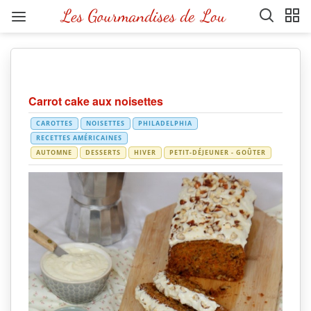
Carrot cake aux noisettes
CAROTTES
NOISETTES
PHILADELPHIA
RECETTES AMÉRICAINES
AUTOMNE
DESSERTS
HIVER
PETIT-DÉJEUNER - GOÛTER