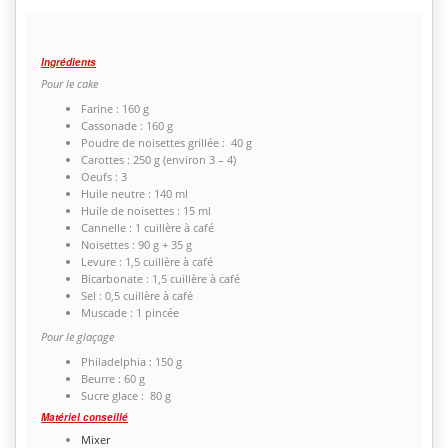
Ingrédients
Pour le cake
Farine : 160 g
Cassonade : 160 g
Poudre de noisettes grillée : 40 g
Carottes : 250 g (environ 3 – 4)
Oeufs : 3
Huile neutre : 140 ml
Huile de noisettes : 15 ml
Cannelle : 1 cuillère à café
Noisettes : 90 g + 35 g
Levure : 1,5 cuillère à café
Bicarbonate : 1,5 cuillère à café
Sel : 0,5 cuillère à café
Muscade : 1 pincée
Pour le glaçage
Philadelphia : 150 g
Beurre : 60 g
Sucre glace : 80 g
Matériel conseillé
Mixer