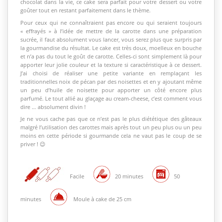
chocolat dans la vie, ce cake sera parfait pour votre dessert ou votre
goûter tout en restant parfaitement dans le thème.
Pour ceux qui ne connaîtraient pas encore ou qui seraient toujours
« effrayés » à l’idée de mettre de la carotte dans une préparation
sucrée, il faut absolument vous lancer, vous serez plus que surpris par
la gourmandise du résultat. Le cake est très doux, moelleux en bouche
et n’a pas du tout le goût de carotte. Celles-ci sont simplement là pour
apporter leur jolie couleur et la texture si caractéristique à ce dessert.
J’ai choisi de réaliser une petite variante en remplaçant les
traditionnelles noix de pécan par des noisettes et en y ajoutant même
un peu d’huile de noisette pour apporter un côté encore plus
parfumé. Le tout allié au glaçage au cream-cheese, c’est comment vous
dire … absolument divin !
Je ne vous cache pas que ce n’est pas le plus diététique des gâteaux
malgré l’utilisation des carottes mais après tout un peu plus ou un peu
moins en cette période si gourmande cela ne vaut pas le coup de se
priver ! 😉
Facile
20 minutes
50
minutes
Moule à cake de 25 cm