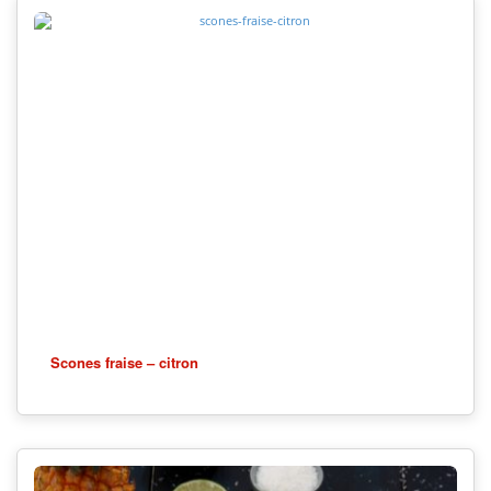
Scones fraise – citron