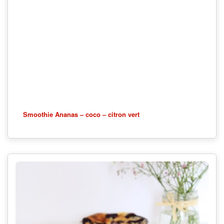
Smoothie Ananas – coco – citron vert