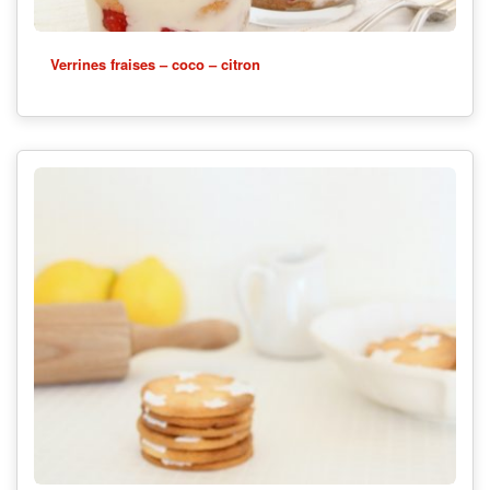
Verrines fraises – coco – citron