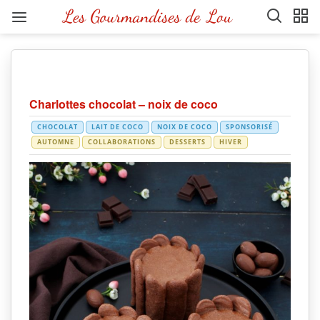
Charlottes chocolat – noix de coco
CHOCOLAT
LAIT DE COCO
NOIX DE COCO
SPONSORISÉ
AUTOMNE
COLLABORATIONS
DESSERTS
HIVER