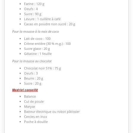
Farine : 120 g
Oeufs : 4
Sucre : 90 g
Levure : 1 cuillère à café
Cacao en poudre non sucré : 20 g
Pour la mousse à la noix de coco
Lait de coco : 100
Crème entière (30 % m.g.) : 100
Sucre glace : 20 g
Gélatine : 1 feuille
Pour la mousse au chocolat
Chocolat noir 51% : 75 g
Oeufs : 3
Beurre : 20 g
Sucre : 20 g
Matériel conseillé
Balance
Cul de poule
Maryse
Batteur électrique ou robot pâtissier
Cercles en inox
Poche à douille