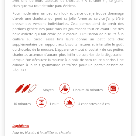
avec une de leurs tablettes de chocolat « A cuisiner » , ce grand
classique m’a tout de suite paru évident.
Pour moderniser un peu son look et parce que je trouve dommage
d’avoir une charlotte qui perd sa jolie forme au service j’ai préféré
dresser des versions individuelles. Cela permet ainsi de servir des
portions généreuses pour tous les gourmands tout en ayant une très
belle assiette qui fait envie pour chacun. L’utilisation de biscuits à la
cuillère au cacao assez fins leurs donne un petit côté chic
supplémentaire par rapport aux biscuits natures et intensifie le goût
du chocolat de la mousse. L’apparence « tout chocolat » de ces petites
charlottes accentue d’autant plus l’effet de surprise de la dégustation
lorsque l’on découvre la mousse à la noix de coco toute blanche. Une
alliance à la fois gourmande et fraîche pour un parfait dessert de
Pâques !
Moyen
1 heure 30 minutes
10 minutes
1 nuit
4 charlottes de 8 cm
Ingrédients
Pour les biscuits à la cuillère au chocolat