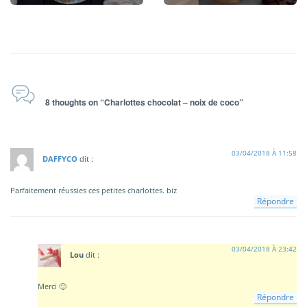
8 thoughts on “Charlottes chocolat – noix de coco”
03/04/2018 À 11:58
DAFFYCO
dit :
Parfaitement réussies ces petites charlottes. biz
Répondre
03/04/2018 À 23:42
Lou
dit :
Merci 🙂
Répondre