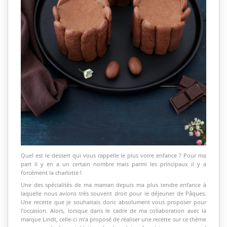
Quel est le dessert qui vous rappelle le plus votre enfance ? Pour ma
part il y en a un certain nombre mais parmi les principaux il y a
forcément la charlotte !
Une des spécialités de ma maman depuis ma plus tendre enfance à
laquelle nous avions très souvent droit pour le déjeuner de Pâques.
Une recette que je souhaitais donc absolument vous proposer pour
l’occasion. Alors, lorsque dans le cadre de ma collaboration avec la
marque Lindt, celle-ci m’a proposé de réaliser une recette sur ce thème