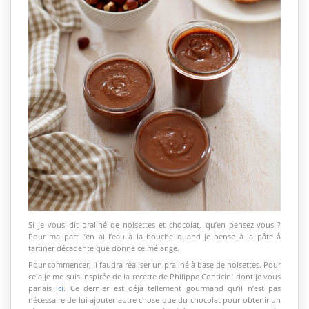
Si je vous dit praliné de noisettes et chocolat, qu’en pensez-vous ?
Pour ma part j’en ai l’eau à la bouche quand je pense à la pâte à
tartiner décadente que donne ce mélange.
Pour commencer, il faudra réaliser un praliné à base de noisettes. Pour
cela je me suis inspirée de la recette de Philippe Conticini dont je vous
parlais
ici
. Ce dernier est déjà tellement gourmand qu’il n’est pas
nécessaire de lui ajouter autre chose que du chocolat pour obtenir un