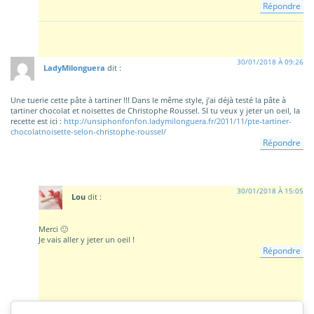
Répondre
30/01/2018 À 09:26
LadyMilonguera
dit :
Une tuerie cette pâte à tartiner !!! Dans le même style, j’ai déjà testé la pâte à
tartiner chocolat et noisettes de Christophe Roussel. SI tu veux y jeter un oeil, la
recette est ici :
http://unsiphonfonfon.ladymilonguera.fr/2011/11/pte-tartiner-
chocolatnoisette-selon-christophe-roussel/
Répondre
30/01/2018 À 15:05
Lou
dit :
Merci 🙂
Je vais aller y jeter un oeil !
Répondre