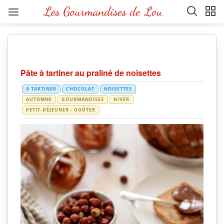
Pâte à tartiner au praliné de noisettes
A TARTINER
CHOCOLAT
NOISETTES
AUTOMNE
GOURMANDISES
HIVER
PETIT-DÉJEUNER - GOÛTER