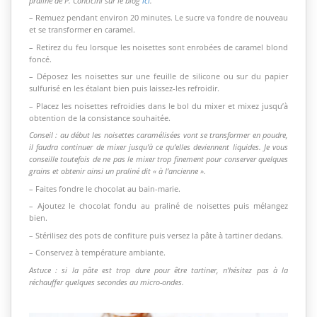
praliné de P. Conticini sur le blog
ici
.
– Remuez pendant environ 20 minutes. Le sucre va fondre de nouveau
et se transformer en caramel.
– Retirez du feu lorsque les noisettes sont enrobées de caramel blond
foncé.
– Déposez les noisettes sur une feuille de silicone ou sur du papier
sulfurisé en les étalant bien puis laissez-les refroidir.
– Placez les noisettes refroidies dans le bol du mixer et mixez jusqu’à
obtention de la consistance souhaitée.
Conseil : au début les noisettes caramélisées vont se transformer en poudre,
il faudra continuer de mixer jusqu’à ce qu’elles deviennent liquides. Je vous
conseille toutefois de ne pas le mixer trop finement pour conserver quelques
grains et obtenir ainsi un praliné dit « à l’ancienne ».
– Faites fondre le chocolat au bain-marie.
– Ajoutez le chocolat fondu au praliné de noisettes puis mélangez
bien.
– Stérilisez des pots de confiture puis versez la pâte à tartiner dedans.
– Conservez à température ambiante.
Astuce : si la pâte est trop dure pour être tartiner, n’hésitez pas à la
réchauffer quelques secondes au micro-ondes.