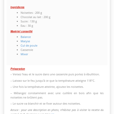
Ingrédients
Noisettes : 200 g
Chocolat au lait : 200 g
Sucre : 130 g
Eau : 30 g
Matériel conseillé
Balance
Maryse
Cul de poule
Casserole
Mixer
Préparation
– Versez l’eau et le sucre dans une casserole puis portez à ébullition.
– Laissez sur le feu jusqu’à ce que la température atteigne 118°C.
– Une fois la température atteinte, ajoutez les noisettes.
– Mélangez constamment avec une cuillère en bois afin que les
noisettes ne brûlent pas.
– Le sucre va blanchir et se fixer autour des noisettes.
Astuce : pour une description en photo, n’hésitez pas à visiter la recette du