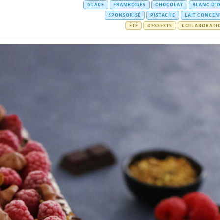
GLACE
FRAMBOISES
CHOCOLAT
BLANC D’
SPONSORISÉ
PISTACHE
LAIT CONCEN
ÉTÉ
DESSERTS
COLLABORATI