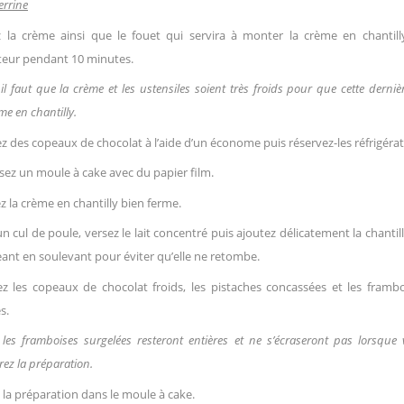
errine
z la crème ainsi que le fouet qui servira à monter la crème en chantill
teur pendant 10 minutes.
 il faut que la crème et les ustensiles soient très froids pour que cette derniè
me en chantilly.
ez des copeaux de chocolat à l’aide d’un économe puis réservez-les réfrigérat
ez un moule à cake avec du papier film.
 la crème en chantilly bien ferme.
n cul de poule, versez le lait concentré puis ajoutez délicatement la chantil
ant en soulevant pour éviter qu’elle ne retombe.
ez les copeaux de chocolat froids, les pistaches concassées et les framb
s.
 les framboises surgelées resteront entières et ne s’écraseront pas lorsque
ez la préparation.
 la préparation dans le moule à cake.