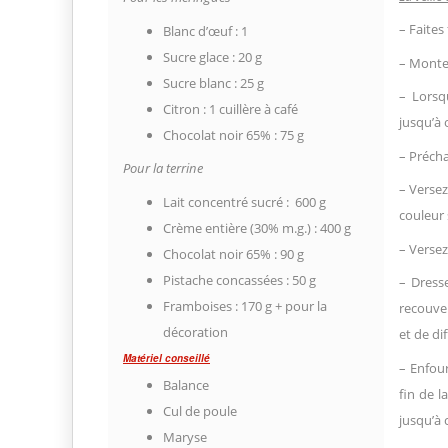
– Faites
Blanc d’œuf : 1
Sucre glace : 20 g
– Montez
Sucre blanc : 25 g
– Lorsq
Citron : 1 cuillère à café
jusqu’à 
Chocolat noir 65% : 75 g
– Précha
Pour la terrine
– Versez
Lait concentré sucré : 600 g
couleur
Crème entière (30% m.g.) : 400 g
– Versez
Chocolat noir 65% : 90 g
Pistache concassées : 50 g
– Dress
Framboises : 170 g + pour la
recouve
décoration
et de di
Matériel conseillé
– Enfour
Balance
fin de l
Cul de poule
jusqu’à 
Maryse