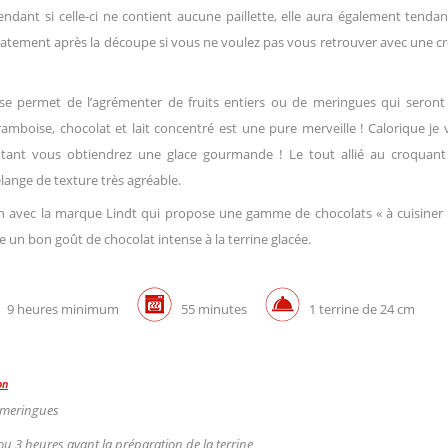
dant si celle-ci ne contient aucune paillette, elle aura également tenda
diatement après la découpe si vous ne voulez pas vous retrouver avec une 
ise permet de l’agrémenter de fruits entiers ou de meringues qui seront 
 framboise, chocolat et lait concentré est une pure merveille ! Calorique je
e tant vous obtiendrez une glace gourmande ! Le tout allié au croquant
lange de texture très agréable.
on avec la marque Lindt qui propose une gamme de chocolats « à cuisiner
nne un bon goût de chocolat intense à la terrine glacée.
9 heures minimum
55 minutes
1 terrine de 24 cm
on
 meringues
 ou 3 heures avant la préparation de la terrine