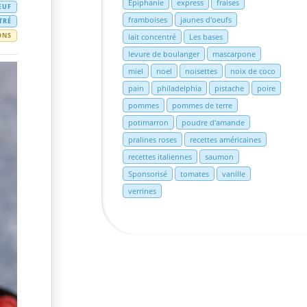
Epiphanie
express
fraises
ŒUF
framboises
jaunes d'oeufs
TRÉ
ONS
lait concentré
Les bases
levure de boulanger
mascarpone
miel
noel
noisettes
noix de coco
pain
philadelphia
pistache
poire
pommes
pommes de terre
potimarron
poudre d'amande
pralines roses
recettes américaines
recettes italiennes
saumon
Sponsorisé
tomates
vanille
verrines