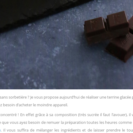
 sans sorbetière ? Je vous propose aujourd’hui de réaliser une terrine glacée
ez besoin d’acheter le moindre appareil.
 concentré ! En effet grâce à sa composition (très sucrée il faut l’avouer), il
 que vous ayez besoin de remuer la préparation toutes les heures comme 
e
. Il vous suffira de mélanger les ingrédients et de laisser prendre le to