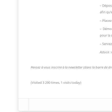
– Dépose
afin qu’
– Place
– Démou
pour la 
– Serve
Astuce : 
Pensez à vous inscrire à la newsletter (dans la barre de dr
(Visited 3 290 times, 1 visits today)