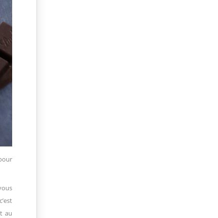
 pour
 vous
c’est
ut au