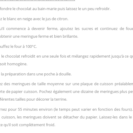
 fondre le chocolat au bain-marie puis laissez le un peu refroidir.
 le blanc en neige avec le jus de citron.
u’il commence à devenir ferme, ajoutez les sucres et continuez de foue
obtenir une meringue ferme et bien brillante.
uffez le four à 100°C.
 le chocolat refroidit en une seule fois et mélangez rapidement jusqu’à ce q
 soit homogène.
 la préparation dans une poche à douille.
ez des meringues de taille moyenne sur une plaque de cuisson préalable
rte de papier cuisson. Pochez également une dizaine de meringues plus pe
fférentes tailles pour décorer la terrine.
nez pour 55 minutes environ (le temps peut varier en fonction des fours).
a cuisson, les meringues doivent se détacher du papier. Laissez-les dans le
ce qu’il soit complètement froid.