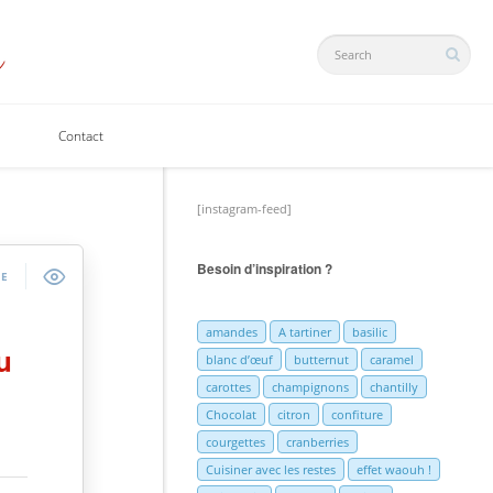
Contact
[instagram-feed]
Besoin d’inspiration ?
DE
amandes
A tartiner
basilic
u
blanc d’œuf
butternut
caramel
carottes
champignons
chantilly
Chocolat
citron
confiture
courgettes
cranberries
Cuisiner avec les restes
effet waouh !