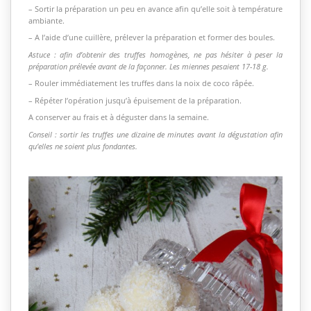
– Sortir la préparation un peu en avance afin qu’elle soit à température
ambiante.
– A l’aide d’une cuillère, prélever la préparation et former des boules.
Astuce : afin d’obtenir des truffes homogènes, ne pas hésiter à peser la
préparation prélevée avant de la façonner. Les miennes pesaient 17-18 g.
– Rouler immédiatement les truffes dans la noix de coco râpée.
– Répéter l’opération jusqu’à épuisement de la préparation.
A conserver au frais et à déguster dans la semaine.
Conseil : sortir les truffes une dizaine de minutes avant la dégustation afin
qu’elles ne soient plus fondantes.