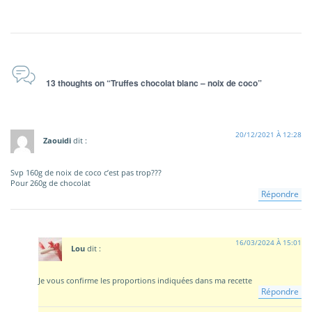
13 thoughts on “Truffes chocolat blanc – noix de coco”
20/12/2021 À 12:28
Zaouidi
dit :
Svp 160g de noix de coco c’est pas trop???
Pour 260g de chocolat
Répondre
16/03/2024 À 15:01
Lou
dit :
Je vous confirme les proportions indiquées dans ma recette
Répondre