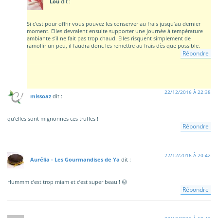
Lou
dit :
Si c’est pour offrir vous pouvez les conserver au frais jusqu’au dernier
moment. Elles devraient ensuite supporter une journée à température
ambiante s’il ne fait pas trop chaud. Elles risquent simplement de
ramollir un peu, il faudra donc les remettre au frais dès que possible.
Répondre
22/12/2016 À 22:38
missoaz
dit :
qu’elles sont mignonnes ces truffes !
Répondre
22/12/2016 À 20:42
Aurélia - Les Gourmandises de Ya
dit :
Hummm c’est trop miam et c’est super beau ! 😛
Répondre