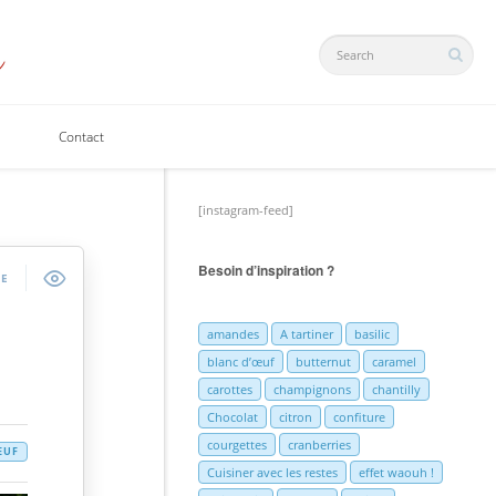
Contact
[instagram-feed]
Besoin d’inspiration ?
DE
amandes
A tartiner
basilic
blanc d’œuf
butternut
caramel
carottes
champignons
chantilly
Chocolat
citron
confiture
courgettes
cranberries
EUF
Cuisiner avec les restes
effet waouh !