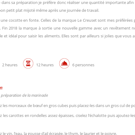
 dans sa préparation je préfère donc réaliser une quantité importante afin
bon petit plat mijoté même après une journée de travail.
s une cocotte en fonte. Celles de la marque Le Creuset sont mes préférées
es. Fin 2018 la marque à sortie une nouvelle gamme avec un revêtement n
et idéal pour saisir les aliments. Elles sont par ailleurs si jolies que vous 
2 heures
12 heures
6 personnes
on
e : préparation de la marinade
 les morceaux de bœuf en gros cubes puis placez-les dans un gros cul de po
 les carottes en rondelles assez épaisses, ciselez l’échalotte puis ajoutez-les
 le vin, l’eau, la gousse d’ail écrasée, le thym, le laurier et le poivre.