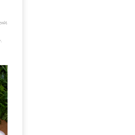
goût,
.