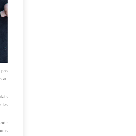
s pas
is au
plats
r les
iande
 nous