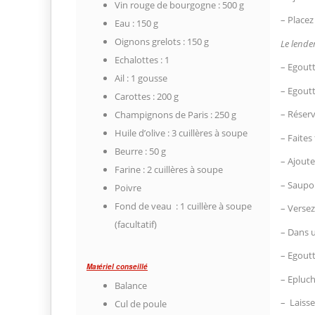
Vin rouge de bourgogne : 500 g
– Placez
Eau : 150 g
Oignons grelots : 150 g
Le lend
Echalottes : 1
– Egoutt
Ail : 1 gousse
– Egoutt
Carottes : 200 g
– Réserv
Champignons de Paris : 250 g
Huile d’olive : 3 cuillères à soupe
– Faites
Beurre : 50 g
– Ajoute
Farine : 2 cuillères à soupe
– Saupou
Poivre
Fond de veau : 1 cuillère à soupe
– Versez
(facultatif)
– Dans u
– Egoutt
Matériel conseillé
– Epluch
Balance
– Laiss
Cul de poule