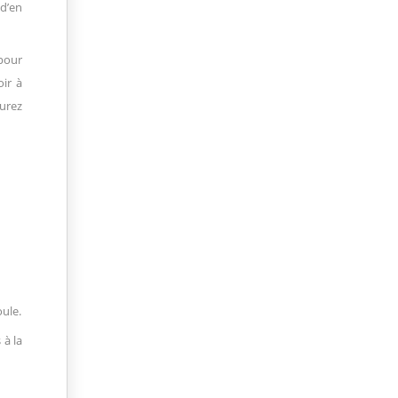
 d’en
 pour
oir à
aurez
ule.
 à la