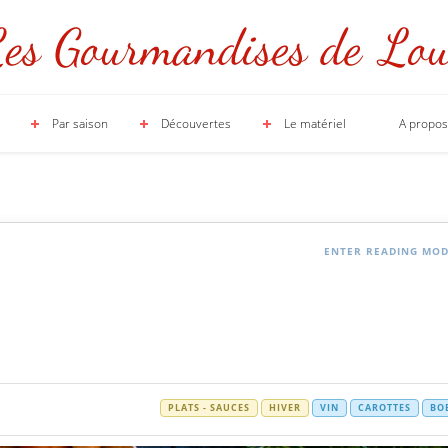
Par saison
Découvertes
Le matériel
A propos
ENTER READING MO
PLATS - SAUCES
HIVER
VIN
CAROTTES
BO