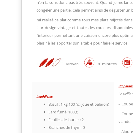
n’en faisons donc pas très souvent. Quand je me lance
congeler une partie. Cela permet ainsi de déguster un 
J’ai réalisé ce plat comme tous mes plats mijotés dan
leur design vintage et toutes les couleurs disponibl
l’intérieur permettant une cuisson encore plus optimale 
plaisir à les apporter sur la table pour faire le service.
Moyen
30 minutes
Préparati
La veill
Ingrédients
– Coupez
Bœuf : 1 kg 100 (ici joue et paleron)
Lard fumé: 100 g
– Coupez
Feuilles de laurier : 2
viande.
Branches de thym : 3
– Ajoutez