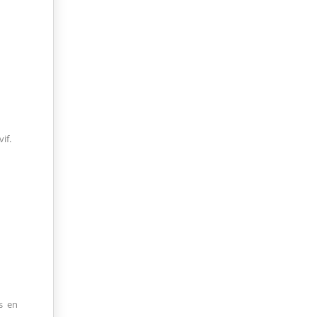
if.
s en