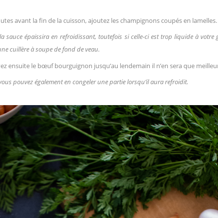
utes avant la fin de la cuisson, ajoutez les champignons coupés en lamelles.
la sauce épaissira en refroidissant, toutefois si celle-ci est trop liquide à votre 
une cuillère à soupe de fond de veau.
ez ensuite le bœuf bourguignon jusqu’au lendemain il n’en sera que meilleur
 vous pouvez également en congeler une partie lorsqu’il aura refroidit.