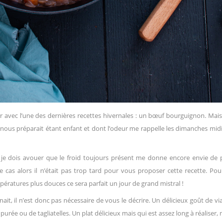
r avec l’une des dernières recettes hivernales : un bœuf bourguignon. Mai
e nous préparait étant enfant et dont l’odeur me rappelle les dimanches mid
 je dois avouer que le froid toujours présent me donne encore envie de 
re cas alors il n’était pas trop tard pour vous proposer cette recette. Pou
ératures plus douces ce sera parfait un jour de grand mistral !
ait, il n’est donc pas nécessaire de vous le décrire. Un délicieux goût de v
 ou de tagliatelles. Un plat délicieux mais qui est assez long à réaliser,