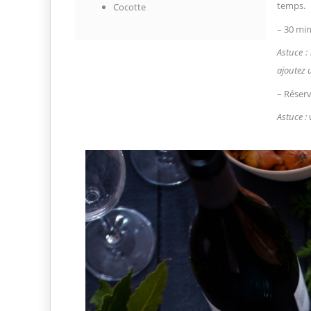
temps.
Cocotte
– 30 min
Astuce : 
ajoutez 
– Réserv
Astuce :