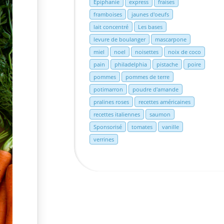
Epiphanie
express
fraises
framboises
jaunes d'oeufs
lait concentré
Les bases
levure de boulanger
mascarpone
miel
noel
noisettes
noix de coco
pain
philadelphia
pistache
poire
pommes
pommes de terre
potimarron
poudre d'amande
pralines roses
recettes américaines
recettes italiennes
saumon
Sponsorisé
tomates
vanille
verrines