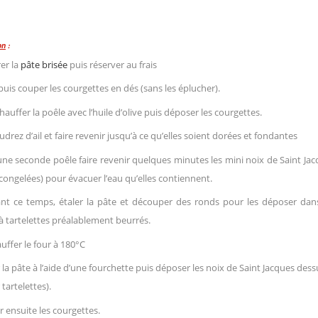
on
:
er la
pâte brisée
puis réserver au frais
puis couper les courgettes en dés (sans les éplucher).
chauffer la poêle avec l’huile d’olive puis déposer les courgettes.
drez d’ail et faire revenir jusqu’à ce qu’elles soient dorées et fondantes
ne seconde poêle faire revenir quelques minutes les mini noix de Saint Ja
congelées) pour évacuer l’eau qu’elles contiennent.
nt ce temps, étaler la pâte et découper des ronds pour les déposer dans
 tartelettes préalablement beurrés.
uffer le four à 180°C
 la pâte à l’aide d’une fourchette puis déposer les noix de Saint Jacques dess
 tartelettes).
r ensuite les courgettes.