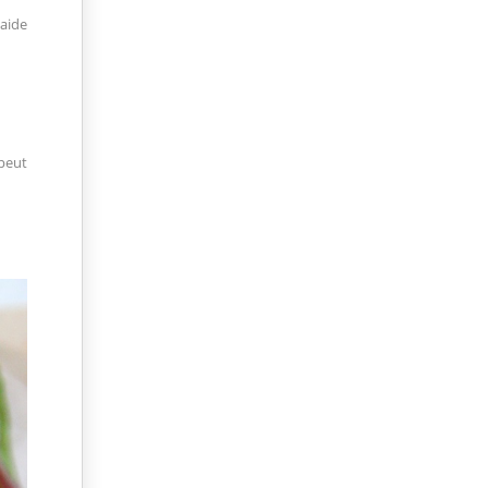
’aide
 peut