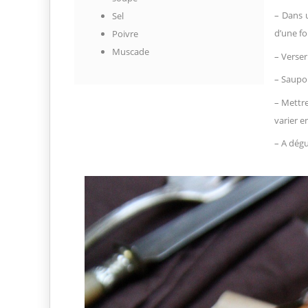
– Dans u
Sel
d’une fo
Poivre
Muscade
– Verser
– Saupo
– Mettre
varier e
– A dég