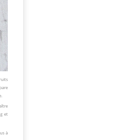
ruits
épare
e.
aître
g et
lus à