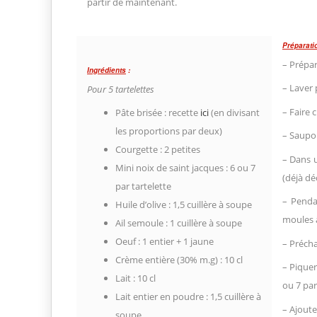
partir de maintenant.
Préparati
– Prépar
Ingrédients
:
– Laver 
Pour 5 tartelettes
– Faire 
Pâte brisée : recette
ici
(en divisant
les proportions par deux)
– Saupou
Courgette : 2 petites
– Dans u
Mini noix de saint jacques : 6 ou 7
(déjà dé
par tartelette
– Penda
Huile d’olive : 1,5 cuillère à soupe
moules à
Ail semoule : 1 cuillère à soupe
Oeuf : 1 entier + 1 jaune
– Précha
Crème entière (30% m.g) : 10 cl
– Piquer
Lait : 10 cl
ou 7 par
Lait entier en poudre : 1,5 cuillère à
– Ajoute
soupe