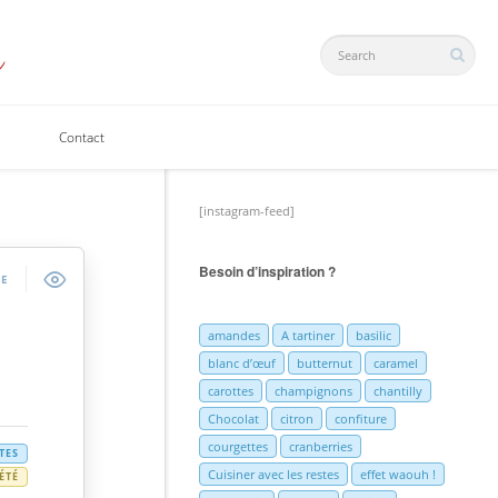
Contact
[instagram-feed]
Besoin d’inspiration ?
DE
amandes
A tartiner
basilic
blanc d’œuf
butternut
caramel
carottes
champignons
chantilly
Chocolat
citron
confiture
courgettes
cranberries
TES
Cuisiner avec les restes
effet waouh !
ÉTÉ