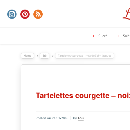
Sucré
Salé
Home
Été
Tartelettes courgette – noix de Saint Jacques
Tartelettes courgette – no
Posted on
21/01/2016
by
Lou