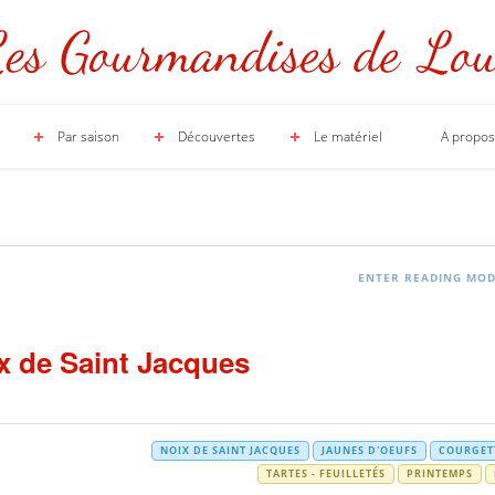
Par saison
Découvertes
Le matériel
A propos
ENTER READING MO
ix de Saint Jacques
NOIX DE SAINT JACQUES
JAUNES D'OEUFS
COURGET
TARTES - FEUILLETÉS
PRINTEMPS