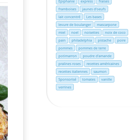
Epiphanie
express
fraises
framboises
jaunes d'oeufs
lait concentré
Les bases
levure de boulanger
mascarpone
miel
noel
noisettes
noix de coco
pain
philadelphia
pistache
poire
pommes
pommes de terre
potimarron
poudre d'amande
pralines roses
recettes américaines
recettes italiennes
saumon
Sponsorisé
tomates
vanille
verrines