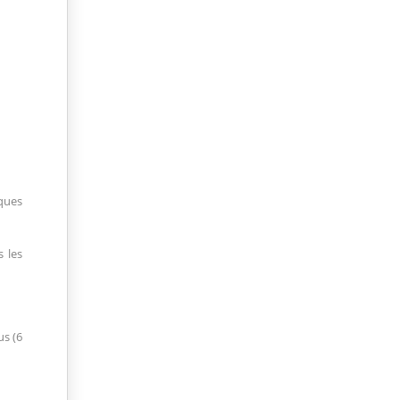
cques
 les
us (6